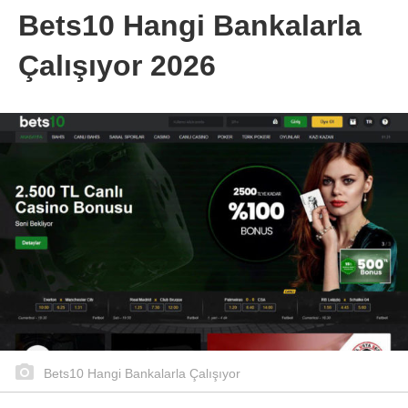
Bets10 Hangi Bankalarla
Çalışıyor 2026
Bets10 Hangi Bankalarla Çalışıyor