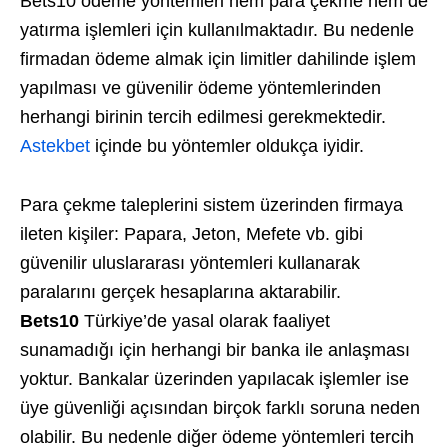
Bets10 ödeme yöntemleri hem para çekme hem de
yatırma işlemleri için kullanılmaktadır. Bu nedenle
firmadan ödeme almak için limitler dahilinde işlem
yapılması ve güvenilir ödeme yöntemlerinden
herhangi birinin tercih edilmesi gerekmektedir.
Astekbet
içinde bu yöntemler oldukça iyidir.
Para çekme taleplerini sistem üzerinden firmaya
ileten kişiler: Papara, Jeton, Mefete vb. gibi
güvenilir uluslararası yöntemleri kullanarak
paralarını gerçek hesaplarına aktarabilir.
Bets10
Türkiye’de yasal olarak faaliyet
sunamadığı için herhangi bir banka ile anlaşması
yoktur. Bankalar üzerinden yapılacak işlemler ise
üye güvenliği açısından birçok farklı soruna neden
olabilir. Bu nedenle diğer ödeme yöntemleri tercih