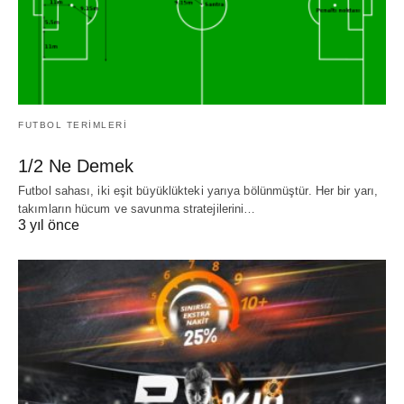
FUTBOL TERIMLERI
1/2 Ne Demek
Futbol sahası, iki eşit büyüklükteki yarıya bölünmüştür. Her bir yarı,
takımların hücum ve savunma stratejilerini…
3 yıl önce