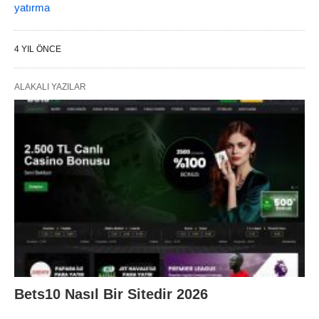
yatırma
4 YIL ÖNCE
ALAKALI YAZILAR
Bets10 Nasıl Bir Sitedir 2026