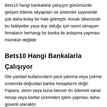
Bets10 hangi bankalarla çalışıyor günümüzde
gelişen ödeme altyapıları ve sistemler sayesinde
çok daha kolay bir hale gelmiştir. Ancak ülkemizde
bu faaliyetler yasa dışı olduğu için resmi olmayan
firmaların herhangi bir banka ile anlaşma yapması
mümkün değildir.
Bets10 Hangi Bankalarla
Çalışıyor
Öte yandan kullanıcıların para yatırma veya çekme
sırasında doğrudan banka hesaplarını değil,
Papara, Jeton veya buna benzer ön ödemeli sanal
hesap veya kartlar üzerinden işlem yapması daha
güvenli olacaktır.