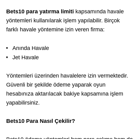
Bets10 para yatırma limiti
kapsamında havale
yöntemleri kullanılarak işlem yapılabilir. Birçok
farklı havale yöntemine izin veren firma:
Anında Havale
Jet Havale
Yöntemleri üzerinden havalelere izin vermektedir.
Güvenli bir şekilde ödeme yaparak oyun
hesabınıza aktarılacak bakiye kapsamına işlem
yapabilirsiniz.
Bets10 Para Nasıl Çekilir?