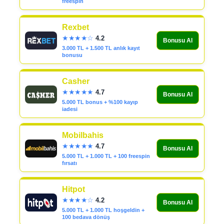
freespin
Rexbet
★★★★☆
4.2
Bonusu Al
3.000 TL + 1.500 TL anlık kayıt
bonusu
Casher
★★★★★
4.7
Bonusu Al
5.000 TL bonus + %100 kayıp
iadesi
Mobilbahis
★★★★★
4.7
Bonusu Al
5.000 TL + 1.000 TL + 100 freespin
fırsatı
Hitpot
★★★★☆
4.2
Bonusu Al
5.000 TL + 1.000 TL hoşgeldin +
100 bedava dönüş