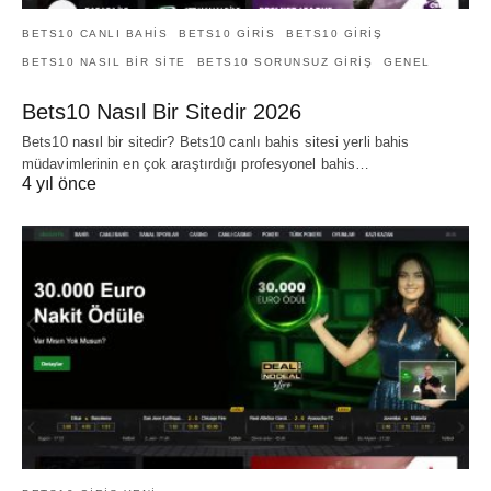
BETS10 CANLI BAHIS
BETS10 GIRIS
BETS10 GIRIŞ
BETS10 NASIL BIR SITE
BETS10 SORUNSUZ GIRIŞ
GENEL
Bets10 Nasıl Bir Sitedir 2026
Bets10 nasıl bir sitedir? Bets10 canlı bahis sitesi yerli bahis
müdavimlerinin en çok araştırdığı profesyonel bahis…
4 yıl önce