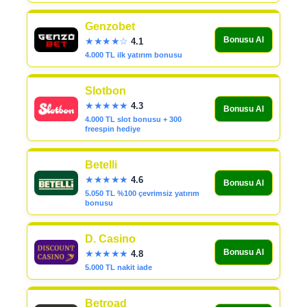
Genzobet
Bonusu Al
★★★★☆
4.1
4.000 TL ilk yatırım bonusu
Slotbon
★★★★★
4.3
Bonusu Al
4.000 TL slot bonusu + 300
freespin hediye
Betelli
★★★★★
4.6
Bonusu Al
5.050 TL %100 çevrimsiz yatırım
bonusu
D. Casino
Bonusu Al
★★★★★
4.8
5.000 TL nakit iade
Betroad