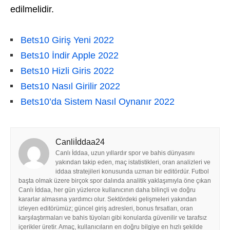
edilmelidir.
Bets10 Giriş Yeni 2022
Bets10 İndir Apple 2022
Bets10 Hizli Giris 2022
Bets10 Nasıl Girilir 2022
Bets10’da Sistem Nasıl Oynanır 2022
Canliİddaa24
Canlı İddaa, uzun yıllardır spor ve bahis dünyasını
yakından takip eden, maç istatistikleri, oran analizleri ve
iddaa stratejileri konusunda uzman bir editördür. Futbol
başta olmak üzere birçok spor dalında analitik yaklaşımıyla öne çıkan
Canlı İddaa, her gün yüzlerce kullanıcının daha bilinçli ve doğru
kararlar almasına yardımcı olur. Sektördeki gelişmeleri yakından
izleyen editörümüz; güncel giriş adresleri, bonus fırsatları, oran
karşılaştırmaları ve bahis tüyoları gibi konularda güvenilir ve tarafsız
içerikler üretir. Amaç, kullanıcıların en doğru bilgiye en hızlı şekilde