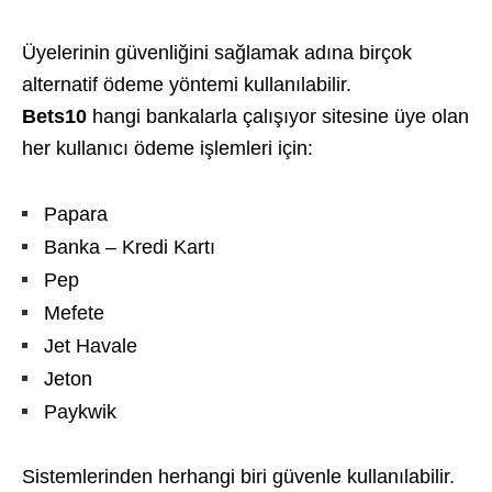
Üyelerinin güvenliğini sağlamak adına birçok
alternatif ödeme yöntemi kullanılabilir.
Bets10
hangi bankalarla çalışıyor sitesine üye olan
her kullanıcı ödeme işlemleri için:
Papara
Banka – Kredi Kartı
Pep
Mefete
Jet Havale
Jeton
Paykwik
Sistemlerinden herhangi biri güvenle kullanılabilir.