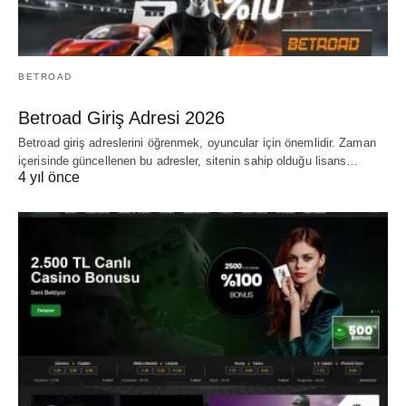
BETROAD
Betroad Giriş Adresi 2026
Betroad giriş adreslerini öğrenmek, oyuncular için önemlidir. Zaman
içerisinde güncellenen bu adresler, sitenin sahip olduğu lisans…
4 yıl önce