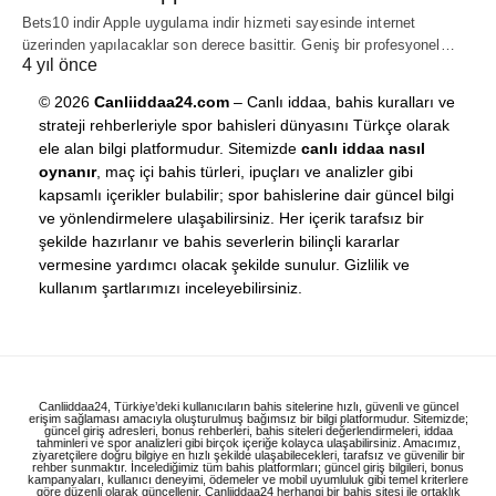
Bets10 indir Apple uygulama indir hizmeti sayesinde internet
üzerinden yapılacaklar son derece basittir. Geniş bir profesyonel…
4 yıl önce
© 2026
Canliiddaa24.com
– Canlı iddaa, bahis kuralları ve
strateji rehberleriyle spor bahisleri dünyasını Türkçe olarak
ele alan bilgi platformudur. Sitemizde
canlı iddaa nasıl
oynanır
, maç içi bahis türleri, ipuçları ve analizler gibi
kapsamlı içerikler bulabilir; spor bahislerine dair güncel bilgi
ve yönlendirmelere ulaşabilirsiniz. Her içerik tarafsız bir
şekilde hazırlanır ve bahis severlerin bilinçli kararlar
vermesine yardımcı olacak şekilde sunulur. Gizlilik ve
kullanım şartlarımızı inceleyebilirsiniz.
Canliiddaa24, Türkiye’deki kullanıcıların bahis sitelerine hızlı, güvenli ve güncel
erişim sağlaması amacıyla oluşturulmuş bağımsız bir bilgi platformudur. Sitemizde;
güncel giriş adresleri, bonus rehberleri, bahis siteleri değerlendirmeleri, iddaa
tahminleri ve spor analizleri gibi birçok içeriğe kolayca ulaşabilirsiniz. Amacımız,
ziyaretçilere doğru bilgiye en hızlı şekilde ulaşabilecekleri, tarafsız ve güvenilir bir
rehber sunmaktır. İncelediğimiz tüm bahis platformları; güncel giriş bilgileri, bonus
kampanyaları, kullanıcı deneyimi, ödemeler ve mobil uyumluluk gibi temel kriterlere
göre düzenli olarak güncellenir. Canliiddaa24 herhangi bir bahis sitesi ile ortaklık