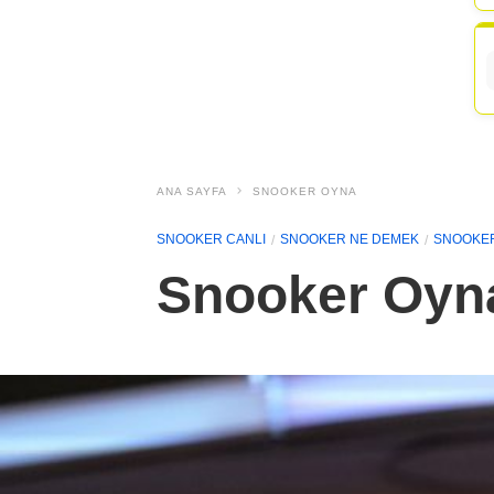
ANA SAYFA
SNOOKER OYNA
SNOOKER CANLI
SNOOKER NE DEMEK
SNOOKER
Snooker Oyn