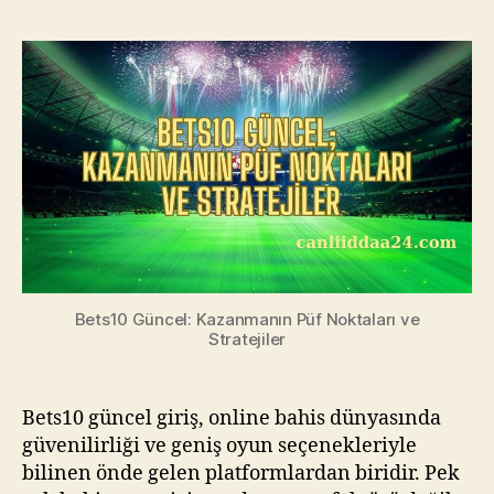
Bets10 Güncel: Kazanmanın Püf Noktaları ve
Stratejiler
Bets10 güncel giriş, online bahis dünyasında
güvenilirliği ve geniş oyun seçenekleriyle
bilinen önde gelen platformlardan biridir. Pek