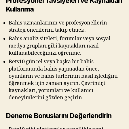
Profesyonel Tavsiyeleri ve Kaynakları
Kullanma
Bahis uzmanlarının ve profesyonellerin
strateji önerilerini takip etmek.
Bahis analiz siteleri, forumlar veya sosyal
medya grupları gibi kaynakları nasıl
kullanabileceğinizi öğrenme.
Bets10 güncel veya başka bir bahis
platformunda bahis yapmadan önce,
oyunların ve bahis türlerinin nasıl işlediğini
öğrenmek için zaman ayırın. Çevrimiçi
kaynakları, yorumları ve kullanıcı
deneyimlerini gözden geçirin.
Deneme Bonuslarını Değerlendirin