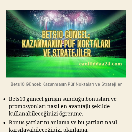
Bets10 Güncel: Kazanmanın Püf Noktaları ve Stratejiler
Bets10 güncel girişin sunduğu bonusları ve
promosyonları nasıl en avantajlı şekilde
kullanabileceğinizi öğrenme.
Bonus şartlarını anlama ve bu şartları nasıl
karşılayabileceğinizi planlama.