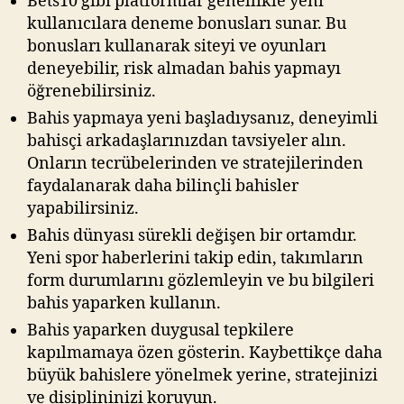
Bets10 gibi platformlar genellikle yeni
kullanıcılara deneme bonusları sunar. Bu
bonusları kullanarak siteyi ve oyunları
deneyebilir, risk almadan bahis yapmayı
öğrenebilirsiniz.
Bahis yapmaya yeni başladıysanız, deneyimli
bahisçi arkadaşlarınızdan tavsiyeler alın.
Onların tecrübelerinden ve stratejilerinden
faydalanarak daha bilinçli bahisler
yapabilirsiniz.
Bahis dünyası sürekli değişen bir ortamdır.
Yeni spor haberlerini takip edin, takımların
form durumlarını gözlemleyin ve bu bilgileri
bahis yaparken kullanın.
Bahis yaparken duygusal tepkilere
kapılmamaya özen gösterin. Kaybettikçe daha
büyük bahislere yönelmek yerine, stratejinizi
ve disiplininizi koruyun.