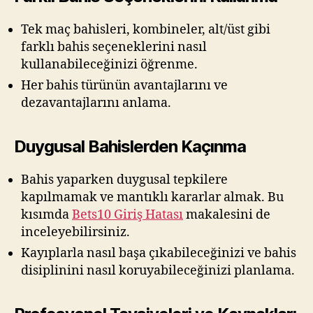
Tek maç bahisleri, kombineler, alt/üst gibi
farklı bahis seçeneklerini nasıl
kullanabileceğinizi öğrenme.
Her bahis türünün avantajlarını ve
dezavantajlarını anlama.
Duygusal Bahislerden Kaçınma
Bahis yaparken duygusal tepkilere
kapılmamak ve mantıklı kararlar almak. Bu
kısımda
Bets10 Giriş Hatası
makalesini de
inceleyebilirsiniz.
Kayıplarla nasıl başa çıkabileceğinizi ve bahis
disiplinini nasıl koruyabileceğinizi planlama.