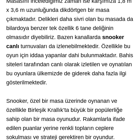
Masasını incelediğimiz zaman ise karşımıza 1,8 m
x 3,6 m uzunluğunda dikdörtgen bir masa
çıkmaktadır. Delikleri daha sivri olan bu masada da
bilardoya benzer tek özellik 6 tane deliğinin
olmasıdır diyebiliriz. Bazen kanallarda
snooker
canlı
turnuvaları da izlenebilmektedir. Özellikle bu
oyun için iddaa yapanlar dahi bulunmaktadır. Bahis
siteleri tarafından canlı olarak izletilen ve oynatılan
bu oyunlara ülkemizde de giderek daha fazla ilgi
gösterilmektedir.
Snooker, özel bir masa üzerinde oynanan ve
özellikle Birleşik Krallık’ta büyük bir popülerliğe
sahip olan bir masa oyunudur. Rakamlarla ifade
edilen puanlar yerine renkli topların ceplere
sokulması ve strateji gerektiren bir oyundur.