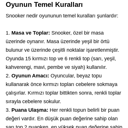
Oyunun Temel Kuralları
Snooker nedir oyununun temel kuralları şunlardır:
Masa ve Toplar:
Snooker, özel bir masa
üzerinde oynanır. Masa üzerinde yeşil bir örtü
bulunur ve üzerinde çeşitli noktalar işaretlenmiştir.
Oyunda 15 kırmızı top ve 6 renkli top (sarı, yeşil,
kahverengi, mavi, pembe ve siyah) kullanılır.
Oyunun Amacı:
Oyuncular, beyaz topu
kullanarak önce kırmızı topları cebelere sokmaya
çalışırlar. Kırmızı toplar bittikten sonra, renkli toplar
sırayla cebelere sokulur.
Puana Ulaşma:
Her renkli topun belirli bir puan
değeri vardır. En düşük puan değerine sahip olan
sarı top 2 puanken, en yüksek puan değerine sahip