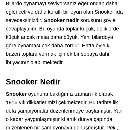
Bilardo oynamayı seviyorsanız eğer ondan daha
eğlenceli ve daha kurallı bir oyun olan Snooker’ıda
seveceksinizdir.
Snooker nedir
sorusunu şöyle
cevaplayalım. Bu oyunda toplar küçük, deliklerde
küçük ancak masa daha büyük. Yani bilardoya
göre oynaması çok daha zordur. Hatta öyle ki
bazen toplara vurmak için ek bir sopaya dahi
ihtiyacınız olabilmektedir.
Snooker Nedir
Snooker
oyununa baktığımız zaman ilk olarak
1916 yılı dikkatlerimizi çekmektedir. Bu tarihte ilk
defa şampiyonalar düzenlenmeye başlamıştır. Yani
o kadar yaygınlaşmıştır ki artık dünya çapında
düzenlenen bir şampiyonaya dönüşmüştür. Peki,