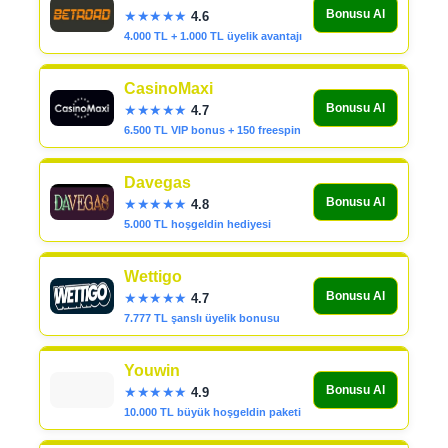
Bonusu Al
★★★★★
4.6
4.000 TL + 1.000 TL üyelik avantajı
CasinoMaxi
Bonusu Al
★★★★★
4.7
6.500 TL VIP bonus + 150 freespin
Davegas
Bonusu Al
★★★★★
4.8
5.000 TL hoşgeldin hediyesi
Wettigo
Bonusu Al
★★★★★
4.7
7.777 TL şanslı üyelik bonusu
Youwin
Bonusu Al
★★★★★
4.9
10.000 TL büyük hoşgeldin paketi