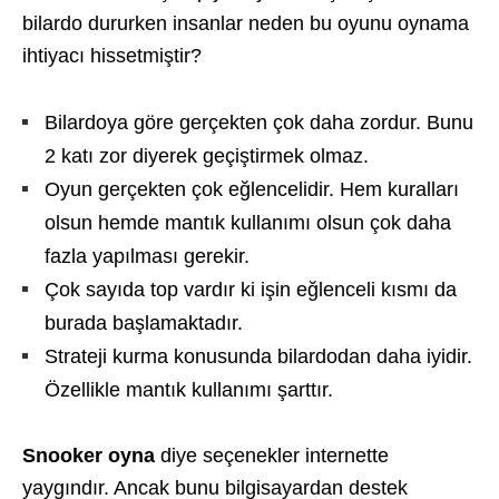
bilardo dururken insanlar neden bu oyunu oynama
ihtiyacı hissetmiştir?
Bilardoya göre gerçekten çok daha zordur. Bunu
2 katı zor diyerek geçiştirmek olmaz.
Oyun gerçekten çok eğlencelidir. Hem kuralları
olsun hemde mantık kullanımı olsun çok daha
fazla yapılması gerekir.
Çok sayıda top vardır ki işin eğlenceli kısmı da
burada başlamaktadır.
Strateji kurma konusunda bilardodan daha iyidir.
Özellikle mantık kullanımı şarttır.
Snooker oyna
diye seçenekler internette
yaygındır. Ancak bunu bilgisayardan destek