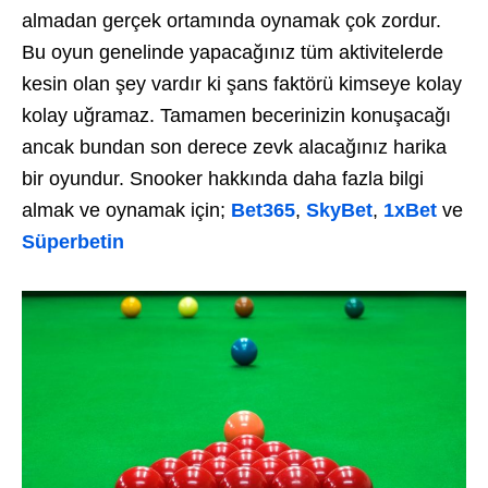
almadan gerçek ortamında oynamak çok zordur.
Bu oyun genelinde yapacağınız tüm aktivitelerde
kesin olan şey vardır ki şans faktörü kimseye kolay
kolay uğramaz. Tamamen becerinizin konuşacağı
ancak bundan son derece zevk alacağınız harika
bir oyundur. Snooker hakkında daha fazla bilgi
almak ve oynamak için;
Bet365
,
SkyBet
,
1xBet
ve
Süperbetin