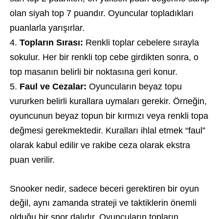
olan siyah top 7 puandır. Oyuncular topladıkları
puanlarla yarışırlar.
Topların Sırası:
Renkli toplar cebelere sırayla
sokulur. Her bir renkli top cebe girdikten sonra, o
top masanın belirli bir noktasına geri konur.
Faul ve Cezalar:
Oyuncuların beyaz topu
vururken belirli kurallara uymaları gerekir. Örneğin,
oyuncunun beyaz topun bir kırmızı veya renkli topa
değmesi gerekmektedir. Kuralları ihlal etmek “faul”
olarak kabul edilir ve rakibe ceza olarak ekstra
puan verilir.
Snooker nedir, sadece beceri gerektiren bir oyun
değil, aynı zamanda strateji ve taktiklerin önemli
olduğu bir spor dalıdır. Oyuncuların topların