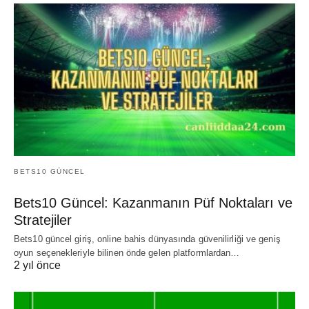
BETS10 GÜNCEL
Bets10 Güncel: Kazanmanın Püf Noktaları ve
Stratejiler
Bets10 güncel giriş, online bahis dünyasında güvenilirliği ve geniş
oyun seçenekleriyle bilinen önde gelen platformlardan…
2 yıl önce