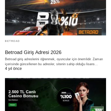
BETROAD
Betroad Giriş Adresi 2026
Betroad giriş adreslerini öğrenmek, oyuncular için önemlidir. Zaman
içerisinde güncellenen bu adresler, sitenin sahip olduğu lisans…
4 yıl önce