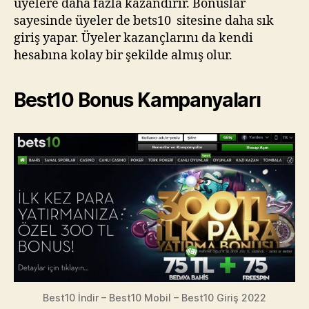
üyelere daha fazla kazandırır. Bonuslar
sayesinde üyeler de bets10 sitesine daha sık
giriş yapar. Üyeler kazançlarını da kendi
hesabına kolay bir şekilde almış olur.
Best10 Bonus Kampanyaları
Best10 İndir – Best10 Mobil – Best10 Giriş 2022