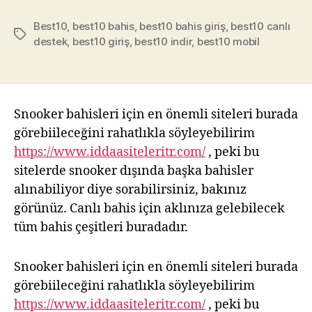
Best10
,
best10 bahis
,
best10 bahis giriş
,
best10 canlı
Etiketler
destek
,
best10 giriş
,
best10 indir
,
best10 mobil
Snooker bahisleri için en önemli siteleri burada
görebiileceğini rahatlıkla söyleyebilirim
https://www.iddaasiteleritr.com/
, peki bu
sitelerde snooker dışında başka bahisler
alınabiliyor diye sorabilirsiniz, bakınız
görünüz. Canlı bahis için aklınıza gelebilecek
tüm bahis çeşitleri buradadır.
Snooker bahisleri için en önemli siteleri burada
görebiileceğini rahatlıkla söyleyebilirim
https://www.iddaasiteleritr.com/
, peki bu