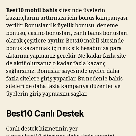
Best10 mobil bahis
sitesinde üyelerin
kazançlarını arttırması için bonus kampanyası
verilir. Bonuslar ilk üyelik bonusu, deneme
bonusu, casino bonusları, canlı bahis bonusları
olarak çeşitlere ayrılır. Bets10 mobil sitesinde
bonus kazanmak için sık sık hesabınıza para
aktarımı yapmanız gerekir. Ne kadar fazla site
de aktif olursanız o kadar fazla kazanç
sağlarsınız. Bonuslar sayesinde üyeler daha
fazla sitelere giriş yaparlar. Bu nedenle bahis
siteleri de daha fazla kampanya düzenler ve
üyelerin giriş yapmasını sağlar.
Best10 Canlı Destek
Canlı destek hizmetinin yer