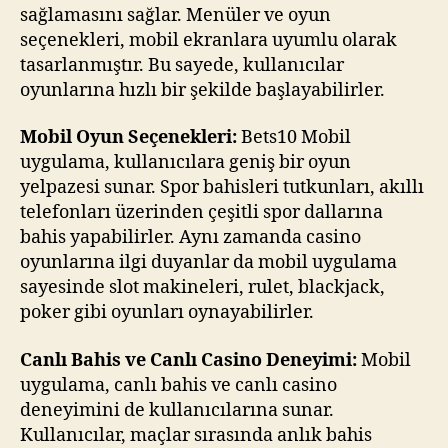
sağlamasını sağlar. Menüler ve oyun
seçenekleri, mobil ekranlara uyumlu olarak
tasarlanmıştır. Bu sayede, kullanıcılar
oyunlarına hızlı bir şekilde başlayabilirler.
Mobil Oyun Seçenekleri:
Bets10 Mobil
uygulama, kullanıcılara geniş bir oyun
yelpazesi sunar. Spor bahisleri tutkunları, akıllı
telefonları üzerinden çeşitli spor dallarına
bahis yapabilirler. Aynı zamanda casino
oyunlarına ilgi duyanlar da mobil uygulama
sayesinde slot makineleri, rulet, blackjack,
poker gibi oyunları oynayabilirler.
Canlı Bahis ve Canlı Casino Deneyimi:
Mobil
uygulama, canlı bahis ve canlı casino
deneyimini de kullanıcılarına sunar.
Kullanıcılar, maçlar sırasında anlık bahis