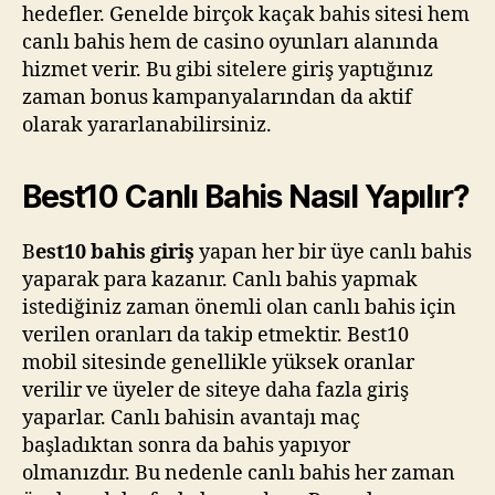
hedefler. Genelde birçok kaçak bahis sitesi hem
canlı bahis hem de casino oyunları alanında
hizmet verir. Bu gibi sitelere giriş yaptığınız
zaman bonus kampanyalarından da aktif
olarak yararlanabilirsiniz.
Best10 Canlı Bahis Nasıl Yapılır?
B
est10 bahis giriş
yapan her bir üye canlı bahis
yaparak para kazanır. Canlı bahis yapmak
istediğiniz zaman önemli olan canlı bahis için
verilen oranları da takip etmektir. Best10
mobil sitesinde genellikle yüksek oranlar
verilir ve üyeler de siteye daha fazla giriş
yaparlar. Canlı bahisin avantajı maç
başladıktan sonra da bahis yapıyor
olmanızdır. Bu nedenle canlı bahis her zaman