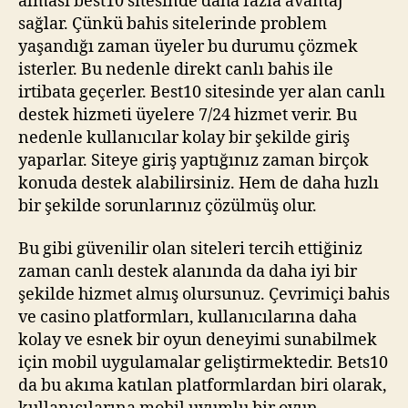
alması best10 sitesinde daha fazla avantaj
sağlar. Çünkü bahis sitelerinde problem
yaşandığı zaman üyeler bu durumu çözmek
isterler. Bu nedenle direkt canlı bahis ile
irtibata geçerler. Best10 sitesinde yer alan canlı
destek hizmeti üyelere 7/24 hizmet verir. Bu
nedenle kullanıcılar kolay bir şekilde giriş
yaparlar. Siteye giriş yaptığınız zaman birçok
konuda destek alabilirsiniz. Hem de daha hızlı
bir şekilde sorunlarınız çözülmüş olur.
Bu gibi güvenilir olan siteleri tercih ettiğiniz
zaman canlı destek alanında da daha iyi bir
şekilde hizmet almış olursunuz. Çevrimiçi bahis
ve casino platformları, kullanıcılarına daha
kolay ve esnek bir oyun deneyimi sunabilmek
için mobil uygulamalar geliştirmektedir. Bets10
da bu akıma katılan platformlardan biri olarak,