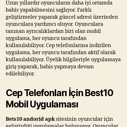
Uzun yıllardır oyuncuların daha iyi ortamda
bahis yapabilmesini sağlıyor. Farklı
geliştirmeler yaparak güncel adresi üzerinden
oyunculara yardımcı oluyor. Oyunculara
tanınan ayrıcalıklardan biri olan mobil
uygulama, her oyuncu tarafından
kullanılabiliyor. Cep telefonlarına indirilen
uygulama, her oyuncu tarafından aktif olarak
kullanılabiliyor. Üyelik bilgileriyle uygulamaya
giriş yaparak, bahis yapmaya devam
edilebiliyor.
Cep Telefonları İçin Best10
Mobil Uygulaması
Bets10 andorid apk
sitesinin oyuncular için
geliştirdiği uygulamalar bulunuyor. Oyuncular