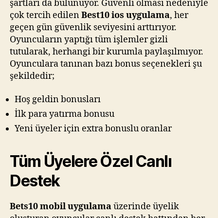
şartları da bulunuyor. Güvenli olması nedeniyle
çok tercih edilen
Best10 ios uygulama
, her
geçen gün güvenlik seviyesini arttırıyor.
Oyuncuların yaptığı tüm işlemler gizli
tutularak, herhangi bir kurumla paylaşılmıyor.
Oyunculara tanınan bazı bonus seçenekleri şu
şekildedir;
Hoş geldin bonusları
İlk para yatırma bonusu
Yeni üyeler için extra bonuslu oranlar
Tüm Üyelere Özel Canlı
Destek
Bets10 mobil uygulama
üzerinde üyelik