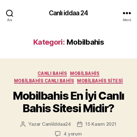
Canlı iddaa 24
Ara
Menü
Kategori:
Mobilbahis
Kategoriler
CANLI BAHIS
MOBILBAHIS
MOBILBAHIS CANLI BAHIS
MOBILBAHIS SITESI
Mobilbahis En İyi Canlı
Bahis Sitesi Midir?
Yazar
Canliİddaa24
15 Kasım 2021
Yazının
Yazı
yazarı
tarihi
Mobilbahis
4 yorum