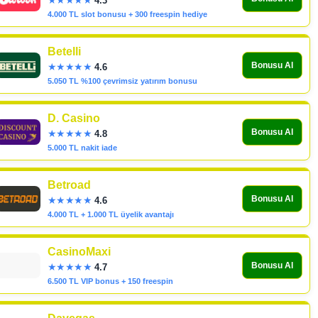
★★★★★
4.3
4.000 TL slot bonusu + 300 freespin hediye
Betelli
Bonusu Al
★★★★★
4.6
5.050 TL %100 çevrimsiz yatırım bonusu
D. Casino
Bonusu Al
★★★★★
4.8
5.000 TL nakit iade
Betroad
Bonusu Al
★★★★★
4.6
4.000 TL + 1.000 TL üyelik avantajı
CasinoMaxi
Bonusu Al
★★★★★
4.7
6.500 TL VIP bonus + 150 freespin