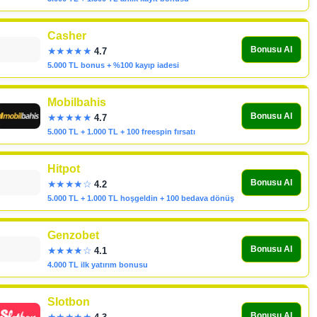
Casher
Bonusu Al
★★★★★
4.7
5.000 TL bonus + %100 kayıp iadesi
Mobilbahis
Bonusu Al
★★★★★
4.7
5.000 TL + 1.000 TL + 100 freespin fırsatı
Hitpot
Bonusu Al
★★★★☆
4.2
5.000 TL + 1.000 TL hoşgeldin + 100 bedava dönüş
Genzobet
Bonusu Al
★★★★☆
4.1
4.000 TL ilk yatırım bonusu
Slotbon
Bonusu Al