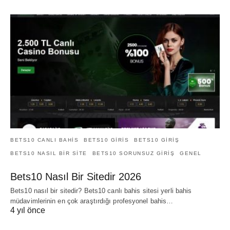
BETS10 CANLI BAHIS
BETS10 GIRIS
BETS10 GIRIŞ
BETS10 NASIL BIR SITE
BETS10 SORUNSUZ GIRIŞ
GENEL
Bets10 Nasıl Bir Sitedir 2026
Bets10 nasıl bir sitedir? Bets10 canlı bahis sitesi yerli bahis
müdavimlerinin en çok araştırdığı profesyonel bahis…
4 yıl önce