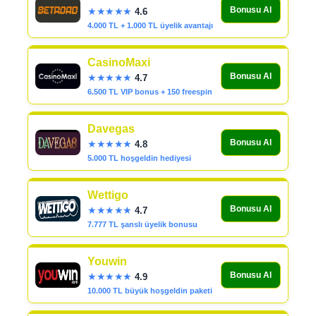
Bonusu Al
★★★★★
4.6
4.000 TL + 1.000 TL üyelik avantajı
CasinoMaxi
Bonusu Al
★★★★★
4.7
6.500 TL VIP bonus + 150 freespin
Davegas
Bonusu Al
★★★★★
4.8
5.000 TL hoşgeldin hediyesi
Wettigo
Bonusu Al
★★★★★
4.7
7.777 TL şanslı üyelik bonusu
Youwin
Bonusu Al
★★★★★
4.9
10.000 TL büyük hoşgeldin paketi