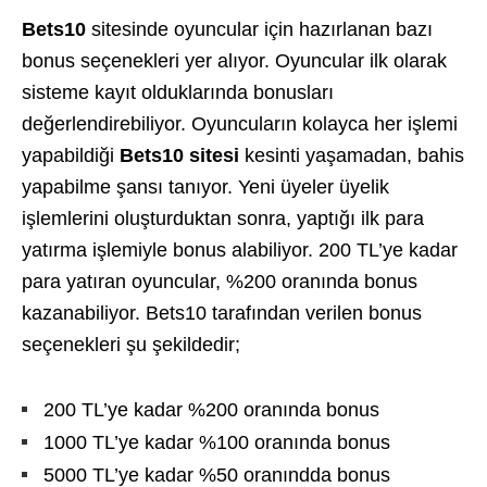
Bets10
sitesinde oyuncular için hazırlanan bazı
bonus seçenekleri yer alıyor. Oyuncular ilk olarak
sisteme kayıt olduklarında bonusları
değerlendirebiliyor. Oyuncuların kolayca her işlemi
yapabildiği
Bets10 sitesi
kesinti yaşamadan, bahis
yapabilme şansı tanıyor. Yeni üyeler üyelik
işlemlerini oluşturduktan sonra, yaptığı ilk para
yatırma işlemiyle bonus alabiliyor. 200 TL’ye kadar
para yatıran oyuncular, %200 oranında bonus
kazanabiliyor. Bets10 tarafından verilen bonus
seçenekleri şu şekildedir;
200 TL’ye kadar %200 oranında bonus
1000 TL’ye kadar %100 oranında bonus
5000 TL’ye kadar %50 oranındda bonus