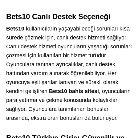
Bets10
Canlı Destek Seçeneği
Bets10
kullanıcıların yaşayabileceği sorunları kısa
sürede çözmek için, canlı destek hizmeti sağlıyor.
Canlı destek hizmeti oyuncuların yaşadığı sorunları
çözmesi için kullanılan bir hizmet türüdür.
Oyunculara tanınan ayrıcalıklar, canlı destek
hattından yardım alınarak öğrenilebiliyor. Her
oyuncuya eşit şartlar tanıyan ve sürekli olarak
kendini geliştiren
Bets10 bahis sitesi
, oyuncuların
para yatırma ve çekme konusunda kolaylıklar
sağlıyor. Oyunculara tanımlanan bonuslar
arasında, ekstra oran bonusları da bulunuyor.
Bets10 Türkiye Giriş: Güvenilir ve