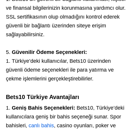
ve finansal bilgilerinizin korunmasına yardımcı olur.
SSL sertifikasının olup olmadığını kontrol ederek
güvenli bir bağlantı üzerinden siteye erişim
sağlayabilirsiniz.
Güvenilir Ödeme Seçenekleri:
Türkiye’deki kullanıcılar, Bets10 üzerinden
güvenli ödeme seçenekleri ile para yatırma ve
çekme işlemlerini gerçekleştirebilirler.
Bets10 Türkiye Avantajları
Geniş Bahis Seçenekleri:
Bets10, Türkiye’deki
kullanıcılara geniş bir bahis seçeneği sunar. Spor
bahisleri,
canlı bahis
, casino oyunları, poker ve