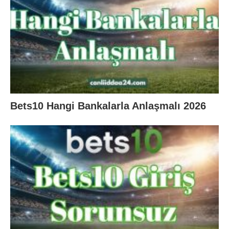
Bets10 Hangi Bankalarla Anlaşmalı 2026