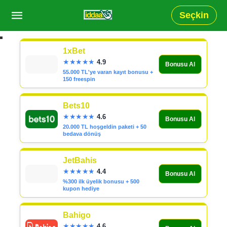
Seçkin
1xBet
★★★★★
4.9
Bonusu Al
55.000 TL'ye varan kayıt bonusu +
150 freespin
Bets10
★★★★★
4.6
Bonusu Al
20.000 TL hoşgeldin paketi + 50
bedava dönüş
JetBahis
★★★★★
4.4
Bonusu Al
%300 ilk üyelik bonusu + 500
kupon hediye
Bahigo
★★★★★
4.6