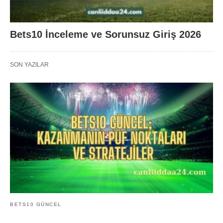
Bets10 İnceleme ve Sorunsuz Giriş 2026
SON YAZILAR
BETS10 GÜNCEL