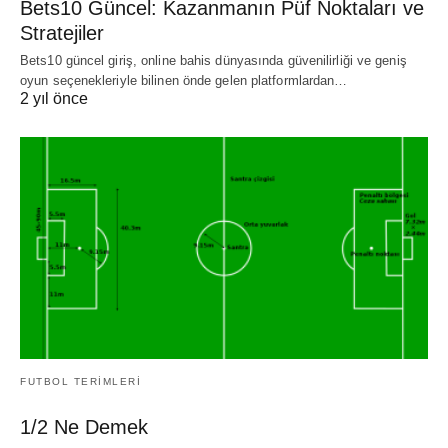
Bets10 Güncel: Kazanmanın Püf Noktaları ve
Stratejiler
Bets10 güncel giriş, online bahis dünyasında güvenilirliği ve geniş
oyun seçenekleriyle bilinen önde gelen platformlardan…
2 yıl önce
FUTBOL TERIMLERI
1/2 Ne Demek