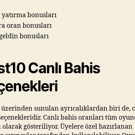
 yatırma bonusları
ra oran bonusları
geldin bonusları
st10 Canlı Bahis
çenekleri
 üzerinden sunulan ayrıcalıklardan biri de, c
seçenekleridir. Canlı bahis oranları tüm oyu
ı olarak gösteriliyor. Üyelere özel hazırlanan