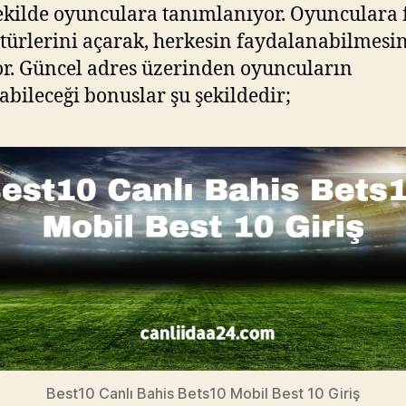
ekilde oyunculara tanımlanıyor. Oyunculara 
türlerini açarak, herkesin faydalanabilmesin
or. Güncel adres üzerinden oyuncuların
abileceği bonuslar şu şekildedir;
Best10 Canlı Bahis Bets10 Mobil Best 10 Giriş