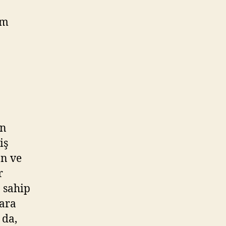
am
an
iş
an ve
r
 sahip
lara
 da,