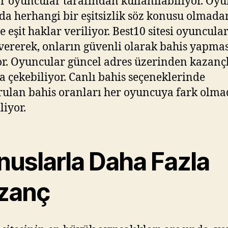
r oyuncular tarafından kullanılabiliyor. Oy
da herhangi bir eşitsizlik söz konusu olmada
e eşit haklar veriliyor. Best10 sitesi oyuncula
ererek, onların güvenli olarak bahis yapmas
or. Oyuncular güncel adres üzerinden kazanç
a çekebiliyor. Canlı bahis seçeneklerinde
rulan bahis oranları her oyuncuya fark olm
liyor.
nuslarla Daha Fazla
zanç