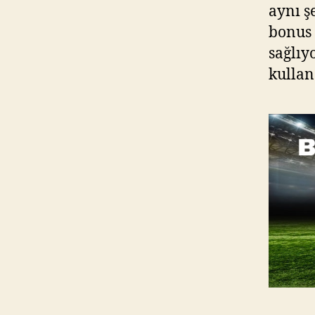
aynı ş
bonus 
sağlıy
kullan