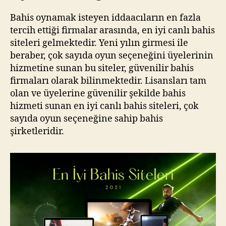
Bahis oynamak isteyen iddaacıların en fazla
tercih ettiği firmalar arasında, en iyi canlı bahis
siteleri gelmektedir. Yeni yılın girmesi ile
beraber, çok sayıda oyun seçeneğini üyelerinin
hizmetine sunan bu siteler, güvenilir bahis
firmaları olarak bilinmektedir. Lisansları tam
olan ve üyelerine güvenilir şekilde bahis
hizmeti sunan en iyi canlı bahis siteleri, çok
sayıda oyun seçeneğine sahip bahis
şirketleridir.