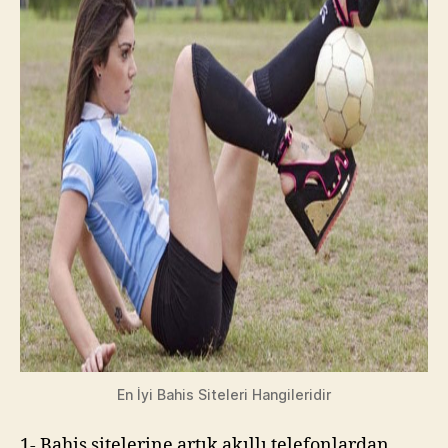
En İyi Bahis Siteleri Hangileridir
1- Bahis sitelerine artık akıllı telefonlardan