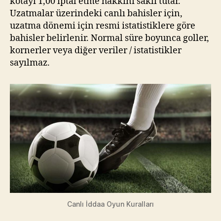
kotayı 1,00 iptal etme hakkını saklı tutar.
Uzatmalar üzerindeki canlı bahisler için,
uzatma dönemi için resmi istatistiklere göre
bahisler belirlenir. Normal süre boyunca goller,
kornerler veya diğer veriler / istatistikler
sayılmaz.
Canlı İddaa Oyun Kuralları