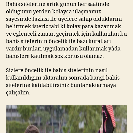
Bahis sitelerine artık günün her saatinde
olduğumu yerden kolayca ulaşmamız
sayesinde fazlası ile üyelere sahip olduklarını
belirtmek isteriz tabi ki kolay para kazanmak
ve eğlenceli zaman geçirmek için kullanılan bu
bahis sitelerinin öncelik ile bazı kuralları
vardır bunları uygulamadan kullanmak yâda
bahislere katılmak söz konusu olamaz.
Sizlere öncelik ile bahis sitelerinin nasıl
kullanıldığını aktaralım sonrada hangi bahis
sitelerine katılabilirsiniz bunlar aktarmaya
çalışalım.