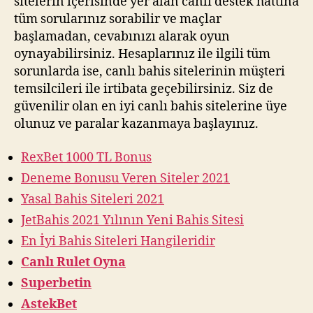
sitelerin içerisinde yer alan canlı destek hattına
tüm sorularınız sorabilir ve maçlar
başlamadan, cevabınızı alarak oyun
oynayabilirsiniz. Hesaplarınız ile ilgili tüm
sorunlarda ise, canlı bahis sitelerinin müşteri
temsilcileri ile irtibata geçebilirsiniz. Siz de
güvenilir olan en iyi canlı bahis sitelerine üye
olunuz ve paralar kazanmaya başlayınız.
RexBet 1000 TL Bonus
Deneme Bonusu Veren Siteler 2021
Yasal Bahis Siteleri 2021
JetBahis 2021 Yılının Yeni Bahis Sitesi
En İyi Bahis Siteleri Hangileridir
Canlı Rulet Oyna
Superbetin
AstekBet