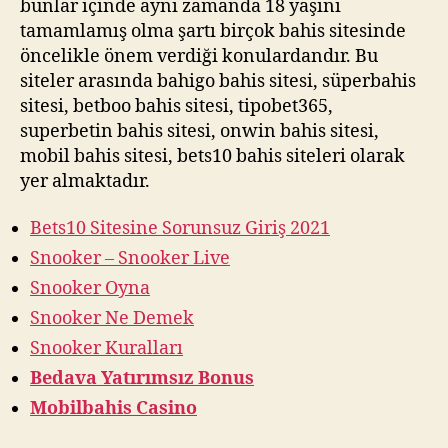
bunlar içinde aynı zamanda 18 yaşını
tamamlamış olma şartı birçok bahis sitesinde
öncelikle önem verdiği konulardandır. Bu
siteler arasında bahigo bahis sitesi, süperbahis
sitesi, betboo bahis sitesi, tipobet365,
superbetin bahis sitesi, onwin bahis sitesi,
mobil bahis sitesi, bets10 bahis siteleri olarak
yer almaktadır.
Bets10 Sitesine Sorunsuz Giriş 2021
Snooker – Snooker Live
Snooker Oyna
Snooker Ne Demek
Snooker Kuralları
Bedava Yatırımsız Bonus
Mobilbahis Casino