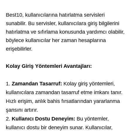
Best10, kullanıcılarına hatırlatma servisleri
sunabilir. Bu servisler, kullanıcılara giriş bilgilerini
hatırlatma ve sıfırlama konusunda yardımcı olabilir,
böylece kullanıcılar her zaman hesaplarına
erişebilirler.
Kolay Giriş Yöntemleri Avantajları:
Zamandan Tasarruf:
Kolay giriş yöntemleri,
kullanıcılara zamandan tasarruf etme imkanı tanır.
Hızlı erişim, anlık bahis fırsatlarından yararlanma
şansını artırır.
Kullanıcı Dostu Deneyim:
Bu yöntemler,
kullanıcı dostu bir deneyim sunar. Kullanıcılar,