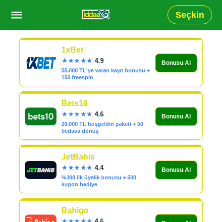
Seçkin
1xBet
★★★★★
4.9
Bonusu Al
55.000 TL'ye varan kayıt bonusu +
150 freespin
Bets10
★★★★★
4.6
Bonusu Al
20.000 TL hoşgeldin paketi + 50
bedava dönüş
JetBahis
★★★★★
4.4
Bonusu Al
%300 ilk üyelik bonusu + 500
kupon hediye
Bahigo
★★★★★
4.6