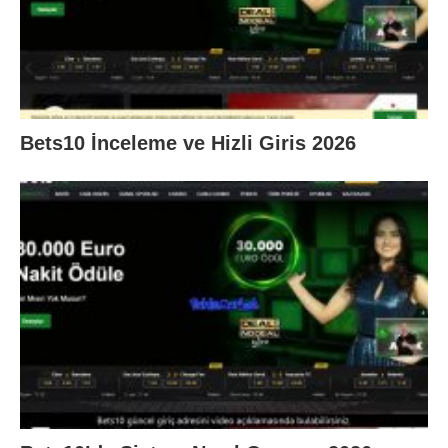
Bets10 İnceleme ve Hizli Giris 2026