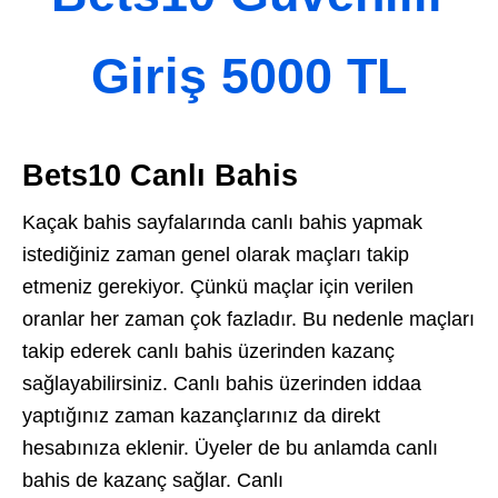
Giriş 5000 TL
Bets10
Canlı Bahis
Kaçak bahis sayfalarında canlı bahis yapmak
istediğiniz zaman genel olarak maçları takip
etmeniz gerekiyor. Çünkü maçlar için verilen
oranlar her zaman çok fazladır. Bu nedenle maçları
takip ederek canlı bahis üzerinden kazanç
sağlayabilirsiniz. Canlı bahis üzerinden iddaa
yaptığınız zaman kazançlarınız da direkt
hesabınıza eklenir. Üyeler de bu anlamda canlı
bahis de kazanç sağlar. Canlı