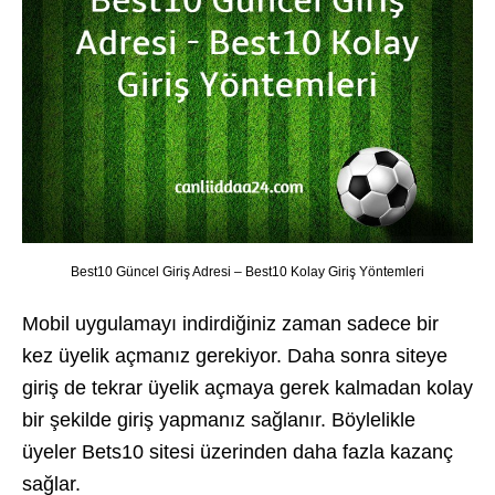
Best10 Güncel Giriş Adresi – Best10 Kolay Giriş Yöntemleri
Mobil uygulamayı indirdiğiniz zaman sadece bir
kez üyelik açmanız gerekiyor. Daha sonra siteye
giriş de tekrar üyelik açmaya gerek kalmadan kolay
bir şekilde giriş yapmanız sağlanır. Böylelikle
üyeler Bets10 sitesi üzerinden daha fazla kazanç
sağlar.