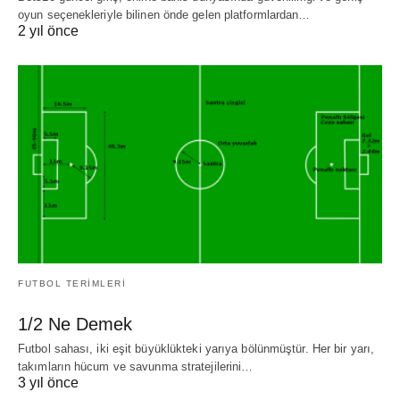
oyun seçenekleriyle bilinen önde gelen platformlardan…
2 yıl önce
FUTBOL TERIMLERI
1/2 Ne Demek
Futbol sahası, iki eşit büyüklükteki yarıya bölünmüştür. Her bir yarı,
takımların hücum ve savunma stratejilerini…
3 yıl önce