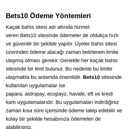
Bets10
Ödeme Yöntemleri
Kaçak bahis sitesi adı altında hizmet
veren Bets10 sitesinde ödemeler de oldukça hızlı
ve güvenilir bir şekilde yapılır. Üyeler bahis sitesi
üzerinden ödeme alacağı zaman belirlenen limite
ulaşmış olması gerekir. Genelde her kaçak bahis
sitesinde bir limit bulunur. Bu nedenle bu limite
ulaşmakta bu anlamda önemlidir.
Bets10
sitesinde
kullanılan uygulamalar ise
papara, astropay, ecopayz, havale, eft ve kredi
kartı uygulamalarıdır. Bu uygulamaları indirdiğiniz
zaman kısa süre içerisinde ödeme talep edebilir ve
kolay bir şekilde hesabınıza ödemeleri de
alabilirsiniz.