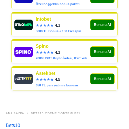
Özel hoşgeldin bonus paketi
Intobet
Bonusu Al
★★★★★
4.3
5000 TL Bonus + 150 Freespin
Spino
Bonusu Al
★★★★★
4.3
2000 USDT Kripto İadesi, KYC Yok
Astekbet
Bonusu Al
★★★★★
4.5
650 TL para yatırma bonusu
ANA SAYFA
BETS10 ÖDEME YÖNTEMLERI
Bets10