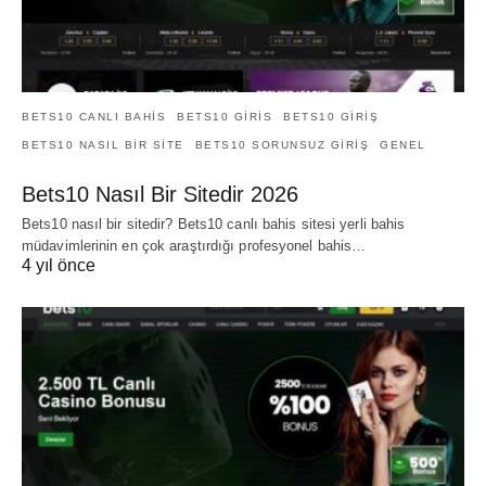
BETS10 CANLI BAHIS
BETS10 GIRIS
BETS10 GIRIŞ
BETS10 NASIL BIR SITE
BETS10 SORUNSUZ GIRIŞ
GENEL
Bets10 Nasıl Bir Sitedir 2026
Bets10 nasıl bir sitedir? Bets10 canlı bahis sitesi yerli bahis
müdavimlerinin en çok araştırdığı profesyonel bahis…
4 yıl önce