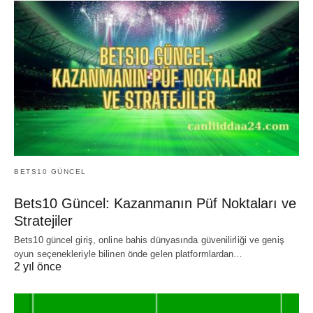
BETS10 GÜNCEL
Bets10 Güncel: Kazanmanın Püf Noktaları ve
Stratejiler
Bets10 güncel giriş, online bahis dünyasında güvenilirliği ve geniş
oyun seçenekleriyle bilinen önde gelen platformlardan…
2 yıl önce