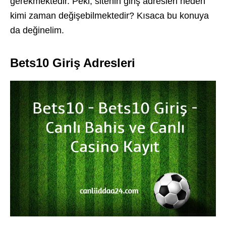
gerekmektedir. Peki, sitenin giriş adresleri neden
kimi zaman değişebilmektedir? Kısaca bu konuya
da değinelim.
Bets10 Giriş Adresleri