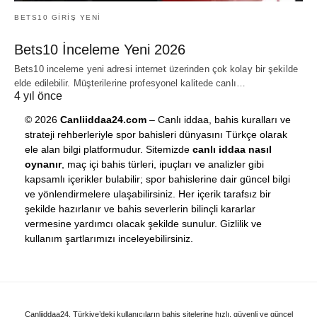
BETS10 GIRIŞ YENI
Bets10 İnceleme Yeni 2026
Bets10 inceleme yeni adresi internet üzerinden çok kolay bir şekilde
elde edilebilir. Müşterilerine profesyonel kalitede canlı…
4 yıl önce
© 2026
Canliiddaa24.com
– Canlı iddaa, bahis kuralları ve
strateji rehberleriyle spor bahisleri dünyasını Türkçe olarak
ele alan bilgi platformudur. Sitemizde
canlı iddaa nasıl
oynanır
, maç içi bahis türleri, ipuçları ve analizler gibi
kapsamlı içerikler bulabilir; spor bahislerine dair güncel bilgi
ve yönlendirmelere ulaşabilirsiniz. Her içerik tarafsız bir
şekilde hazırlanır ve bahis severlerin bilinçli kararlar
vermesine yardımcı olacak şekilde sunulur. Gizlilik ve
kullanım şartlarımızı inceleyebilirsiniz.
Canliiddaa24, Türkiye’deki kullanıcıların bahis sitelerine hızlı, güvenli ve güncel