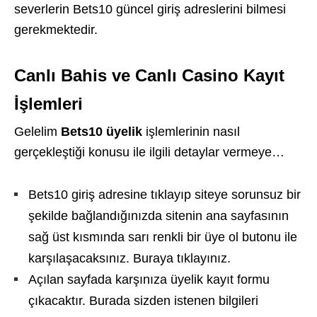
severlerin Bets10 güncel giriş adreslerini bilmesi
gerekmektedir.
Canlı Bahis ve Canlı Casino Kayıt
İşlemleri
Gelelim
Bets10 üyelik
işlemlerinin nasıl
gerçekleştiği konusu ile ilgili detaylar vermeye…
Bets10 giriş adresine tıklayıp siteye sorunsuz bir
şekilde bağlandığınızda sitenin ana sayfasının
sağ üst kısmında sarı renkli bir üye ol butonu ile
karşılaşacaksınız. Buraya tıklayınız.
Açılan sayfada karşınıza üyelik kayıt formu
çıkacaktır. Burada sizden istenen bilgileri