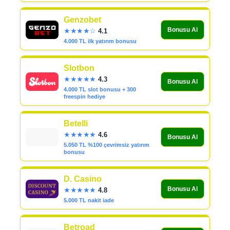
Genzobet
Bonusu Al
★★★★☆
4.1
4.000 TL ilk yatırım bonusu
Slotbon
★★★★★
4.3
Bonusu Al
4.000 TL slot bonusu + 300
freespin hediye
Betelli
★★★★★
4.6
Bonusu Al
5.050 TL %100 çevrimsiz yatırım
bonusu
D. Casino
Bonusu Al
★★★★★
4.8
5.000 TL nakit iade
Betroad