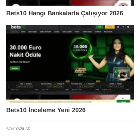
Bets10 Hangi Bankalarla Çalışıyor 2026
Bets10 İnceleme Yeni 2026
SON YAZILAR