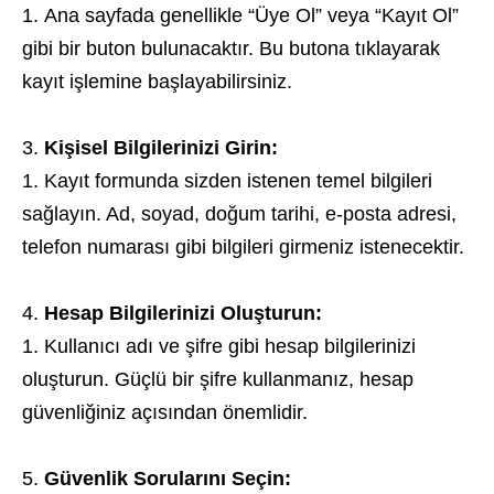
Ana sayfada genellikle “Üye Ol” veya “Kayıt Ol”
gibi bir buton bulunacaktır. Bu butona tıklayarak
kayıt işlemine başlayabilirsiniz.
Kişisel Bilgilerinizi Girin:
Kayıt formunda sizden istenen temel bilgileri
sağlayın. Ad, soyad, doğum tarihi, e-posta adresi,
telefon numarası gibi bilgileri girmeniz istenecektir.
Hesap Bilgilerinizi Oluşturun:
Kullanıcı adı ve şifre gibi hesap bilgilerinizi
oluşturun. Güçlü bir şifre kullanmanız, hesap
güvenliğiniz açısından önemlidir.
Güvenlik Sorularını Seçin: