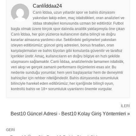
Canliİddaa24
Canlı İddaa, uzun yıllardır spor ve bahis dünyasını
yakından takip eden, maç istatistikleri, oran analizleri ve
iddaa stratejileri konusunda uzman bir editördür. Futbol
başta olmak üzere birçok spor dalında analitik yaklaşımıyla öne çıkan
Canlı İddaa, her gün yüzlerce kullanıcının daha bilinçli ve doğru
kararlar almasına yardımcı olur. Sektördeki gelişmeleri yakından
izleyen editörümüz; güncel giriş adresleri, bonus fırsatları, oran
karşılaştırmaları ve bahis tüyoları gibi konularda güvenilir ve tarafsız
içerikler üretir. Amaç, kullanıcıların en doğru bilgiye en hızlı şekilde
ulaşmasını sağlamaktır. Canlı İddaa, analizlerinde tamamen istatistik,
veri akışı ve gerçek zamanlı performans ölçümlerini esas alır. Bu
nedenle sunduğu yorumlar, hem yeni başlayanlar hem de deneyimli
bahisçiler için rehber niteliğindedir. Bahis dünyasında sorumluluk
bilinciyle hareket eden editörümüz; her içeriğinde bilinçli oyun,
kontrollü bahis ve 18+ sorumluluk uyarılarını önemle vurgular.
İLERI
Best10 Güncel Adresi - Best10 Kolay Giriş Yöntemleri »
GERI