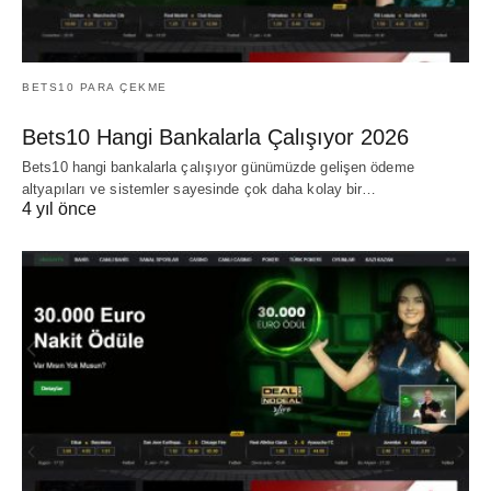
BETS10 PARA ÇEKME
Bets10 Hangi Bankalarla Çalışıyor 2026
Bets10 hangi bankalarla çalışıyor günümüzde gelişen ödeme
altyapıları ve sistemler sayesinde çok daha kolay bir…
4 yıl önce