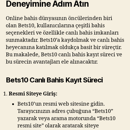
Deneyimine Adım Atın
Online bahis dünyasının öncülerinden biri
olan Bets10, kullanıcılarına çeşitli bahis
seçenekleri ve özellikle canlı bahis imkanları
sunmaktadır. Bets10’a kaydolmak ve canlı bahis
heyecanına katılmak oldukça basit bir süreçtir.
Bu makalede, Bets10 canlı bahis kayıt süreci ve
bu sürecin avantajları ele alınacaktır.
Bets10 Canlı Bahis Kayıt Süreci
Resmi Siteye Giriş:
Bets10’un resmi web sitesine gidin.
Tarayıcınızın adres çubuğuna “Bets10”
yazarak veya arama motorunda “Bets10
resmi site” olarak aratarak siteye