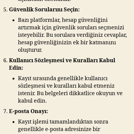
Güvenlik Sorularını Seçin:
Bazı platformlar, hesap güvenliğini
artırmak için güvenlik soruları seçmenizi
isteyebilir. Bu sorulara verdiğiniz cevaplar,
hesap güvenliğinizin ek bir katmanını
oluşturur.
Kullanıcı Sözleşmesi ve Kuralları Kabul
Edin:
Kayıt sırasında genellikle kullanıcı
sözleşmesi ve kuralları kabul etmeniz
istenir. Bu belgeleri dikkatlice okuyun ve
kabul edin.
E-posta Onayı:
Kayıt işlemi tamamlandıktan sonra
genellikle e-posta adresinize bir