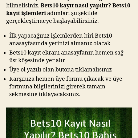
bilmelisiniz.
Bets10 kayıt nasıl yapılır? Bets10
kayıt işlemleri
adımları
şu şekilde
gerçekleştirmeye başlayabilirsiniz.
İlk yapacağınız işlemlerden biri Bets10
anasayfasında yerinizi almanız olacak
Bets10 kayıt ekranı anasayfanın hemen sağ
üst köşesinde yer alır
Üye ol yazılı olan butona tıklamalısınız
Karşınıza hemen üye formu çıkacak ve üye
formuna bilgilerinizi girerek tamam
sekmesine tıklayacaksınız.