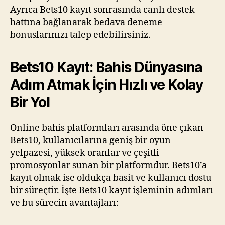
Ayrıca Bets10 kayıt sonrasında canlı destek
hattına bağlanarak bedava deneme
bonuslarınızı talep edebilirsiniz.
Bets10 Kayıt: Bahis Dünyasına
Adım Atmak İçin Hızlı ve Kolay
Bir Yol
Online bahis platformları arasında öne çıkan
Bets10, kullanıcılarına geniş bir oyun
yelpazesi, yüksek oranlar ve çeşitli
promosyonlar sunan bir platformdur. Bets10’a
kayıt olmak ise oldukça basit ve kullanıcı dostu
bir süreçtir. İşte Bets10 kayıt işleminin adımları
ve bu sürecin avantajları: