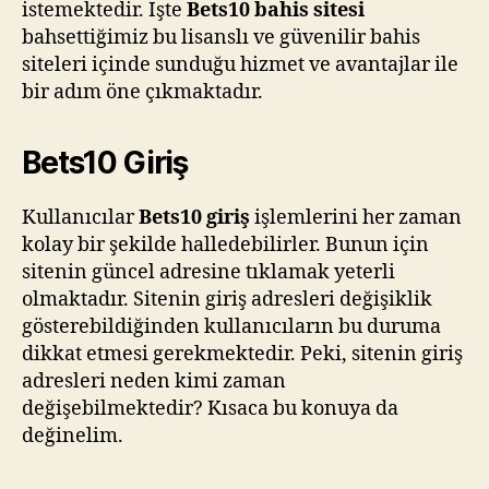
istemektedir. İşte
Bets10 bahis sitesi
bahsettiğimiz bu lisanslı ve güvenilir bahis
siteleri içinde sunduğu hizmet ve avantajlar ile
bir adım öne çıkmaktadır.
Bets10 Giriş
Kullanıcılar
Bets10 giriş
işlemlerini her zaman
kolay bir şekilde halledebilirler. Bunun için
sitenin güncel adresine tıklamak yeterli
olmaktadır. Sitenin giriş adresleri değişiklik
gösterebildiğinden kullanıcıların bu duruma
dikkat etmesi gerekmektedir. Peki, sitenin giriş
adresleri neden kimi zaman
değişebilmektedir? Kısaca bu konuya da
değinelim.