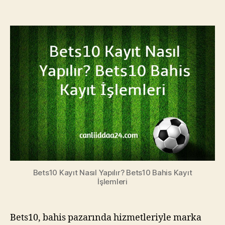
yazarı
tarihi
Bets10 Kayıt Nasıl Yapılır? Bets10 Bahis Kayıt
İşlemleri
Bets10, bahis pazarında hizmetleriyle marka