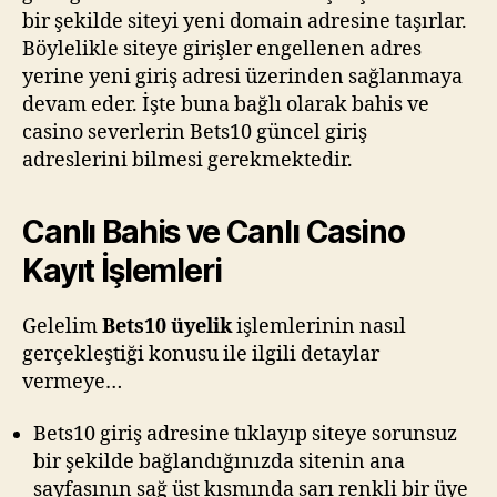
bir şekilde siteyi yeni domain adresine taşırlar.
Böylelikle siteye girişler engellenen adres
yerine yeni giriş adresi üzerinden sağlanmaya
devam eder. İşte buna bağlı olarak bahis ve
casino severlerin Bets10 güncel giriş
adreslerini bilmesi gerekmektedir.
Canlı Bahis ve Canlı Casino
Kayıt İşlemleri
Gelelim
Bets10 üyelik
işlemlerinin nasıl
gerçekleştiği konusu ile ilgili detaylar
vermeye…
Bets10 giriş adresine tıklayıp siteye sorunsuz
bir şekilde bağlandığınızda sitenin ana
sayfasının sağ üst kısmında sarı renkli bir üye