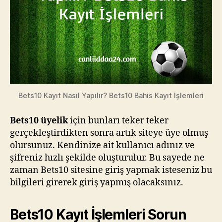
Bets10 Kayıt Nasıl Yapılır? Bets10 Bahis Kayıt İşlemleri
Bets10 üyelik
için bunları teker teker
gerçekleştirdikten sonra artık siteye üye olmuş
olursunuz. Kendinize ait kullanıcı adınız ve
şifreniz hızlı şekilde oluşturulur. Bu sayede ne
zaman Bets10 sitesine giriş yapmak isteseniz bu
bilgileri girerek giriş yapmış olacaksınız.
Bets10 Kayıt İşlemleri Sorun