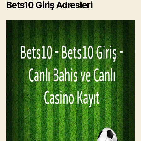
Bets10 Giriş Adresleri