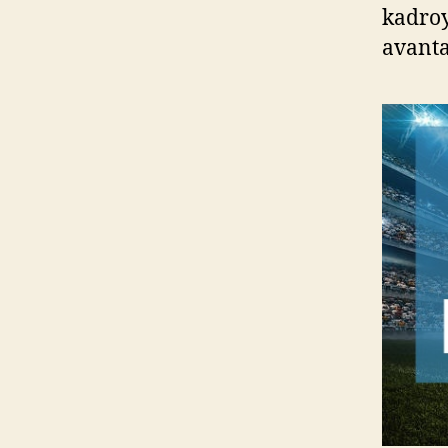
kadroy
avanta