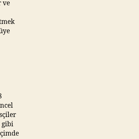
r ve
etmek
 üye
8
üncel
sçiler
 gibi
biçimde