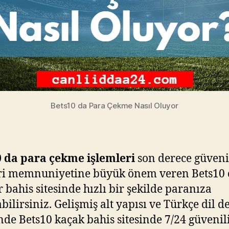
Bets10 da Para Çekme Nasıl Oluyor
 da para çekme işlemleri
son derece güvenil
ri memnuniyetine büyük önem veren Bets10 
r bahis sitesinde hızlı bir şekilde paranıza
bilirsiniz. Gelişmiş alt yapısı ve Türkçe dil de
nde Bets10 kaçak bahis sitesinde 7/24 güvenil