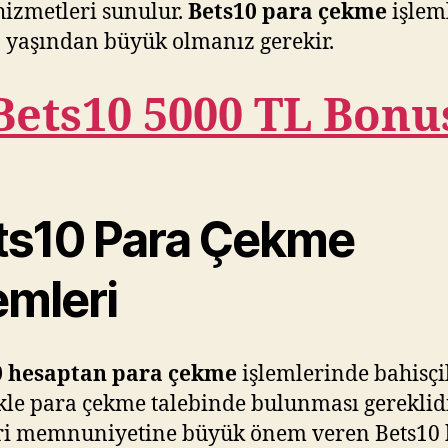
hizmetleri sunulur.
Bets10 para çekme
işlem
8 yaşından büyük olmanız gerekir.
Bets10 5000 TL Bonu
ts10 Para Çekme
emleri
0 hesaptan para çekme
işlemlerinde bahisçi
kle para çekme talebinde bulunması gereklidi
ri memnuniyetine büyük önem veren Bets10 