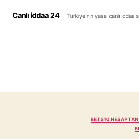
Canlı iddaa 24
Türkiye'nin yasal canlı iddaa s
BETS10 HESAPTAN 
B