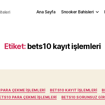
Ana Sayfa
Snooker Bahisleri
iteleri
Etiket:
bets10 kayıt işlemleri
Kategoriler
PARA ÇEKME İŞLEMLERI
BETS10 KAYIT İŞLEMLERI
B
ETS10 PARA ÇEKME İŞLEMLERI
BETS10 SORUNSUZ GIR