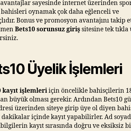
 avantajlar sayesinde internet üzerinden spo
 bahisleri oynamak çok daha eğlenceli ve
lıdır. Bonus ve promosyon avantajını takip 
hemen
Bets10 sorunsuz giriş
sitesine tek tıkla
rsiniz.
s10 Üyelik İşlemleri
 kayıt işlemleri
için öncelikle bahisçilerin 1
an büyük olması gerekir. Ardından Bets10 g
adresi üzerinden siteye girip üye ol diyen bahi
 dakikalar içinde kayıt yapabilirler. Ad soyad
l bilgilerin kayıt sırasında doğru ve eksiksiz 