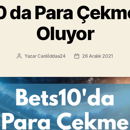
0 da Para Çekme
Oluyor
Yazar
Canliİddaa24
26 Aralık 2021
Yazının
Yazı
yazarı
tarihi