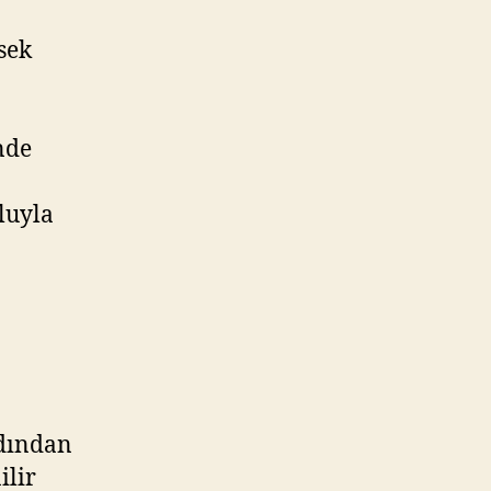
sek
nde
luyla
adından
ilir