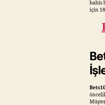
bahis 
için 1
Be
İşl
Bets1
önceli
Müşte